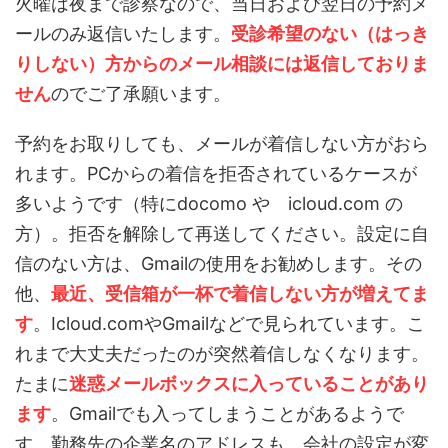
火曜は夜まで診察なので、当日および翌日の予約メ
ールのみ返信いたします。
受診希望のない（はっき
りしない）方からのメール相談には返信しておりま
せん
のでご了承願います。
予約をお取りしても、メールが着信しない方がおら
れます。PCからの着信を拒否されているケースが
多いようです（特にdocomo や icloud.com の
方）。拒否を解除して再送してください。設定に自
信のない方は、Gmailの使用をお勧めします。その
他、
最近、
受信箱が一杯で着信しない方が増えてま
す
。Icloud.comやGmailなどで見られています。こ
れまで大丈夫だったのが突然着信しなくなります。
たまに
迷惑メールボックスに入っていることがあり
ます
。Gmailでも入ってしまうことがあるようで
す。勤務先の企業名のアドレスも、会社の設定が変