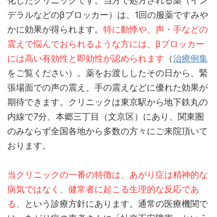
化したクリニックです。当方で処方される薬（イン
デラルなどのβブロッカー）は、1回の服薬ですみや
かに効果が得られます。
特に動悸や、声・手などの
震えで悩んでおられるような方には、βブロッカー
には高い有効性と即効性が認められます
（
治療例集
をご覧ください）。薬をお渡ししたその日から、緊
張場面での声の震え、手の震えなどに優れた効果が
期待できます。クリニックは東京駅から地下鉄丸の
内線で7分、本郷三丁目（文京区）にあり、関東圏
のみならず全国各地から多数の方々にご来院頂いて
おります。
当クリニックの一番の特徴は、あがり症は精神的な
病気ではなく、健常者に起こる生理的な反応であ
る、
という診療方針にあります。通常の医療機関で